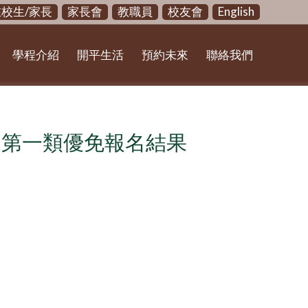
在校生/家長
家長會
教職員
校友會
English
學程介紹
開平生活
預約未來
聯絡我們
-第一類優免報名結果