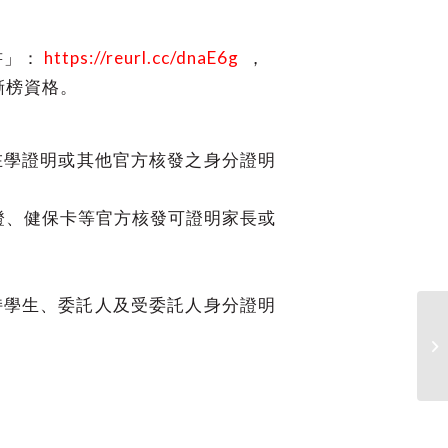
書」：
https://reurl.cc/dnaE6g
，
撕榜資格。
在學證明或其他官方核發之身分證明
證、健保卡等官方核發可證明家長或
持學生、委託人及受委託人身分證明
【
業