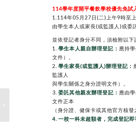
114學年度開平餐飲學校優先免試
1.114年05月27日(二)上午9
由學生本人或家長(或監護人)或委
並依登記者身分不同，須檢附以下
1.
學生本人親自辦理登記：
應持學
文件）。
2.
學生家長(或監護人)辦理登記：
監護人
與學生關係之身分證明文件）。
3.
委託其他親友辦理登記：
應由學
走向國際舞台！開平餐
文件正本
飲受邀2025雙北世壯運
（身分證、健保卡或其他官方核發
開閉幕餐酒�...
4. 一校一科未超額者，完成登記