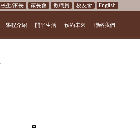
在校生/家長
家長會
教職員
校友會
English
學程介紹
開平生活
預約未來
聯絡我們
片