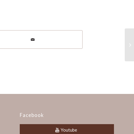
1
Facebook
Youtube