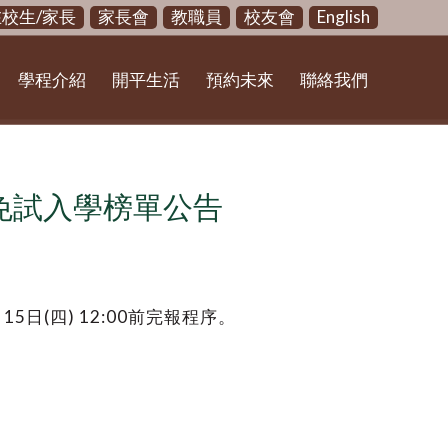
在校生/家長
家長會
教職員
校友會
English
學程介紹
開平生活
預約未來
聯絡我們
區免試入學榜單公告
月
15
日
(
四
) 12:00
前完報程序。