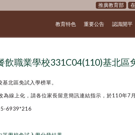
推廣教育部
教育特色
重要公告
認識開平
飲職業學校331C04(110)基北
校基北區免試入學榜單。
改為線上化，
請各位家長留意簡訊連結指示，於
110
年
7
55-6939*216
中等學校免試入學分發結果