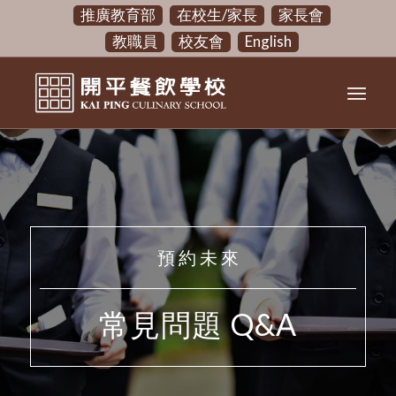
推廣教育部
在校生/家長
家長會
教職員
校友會
English
預 約 未 來
常見問題 Q&A