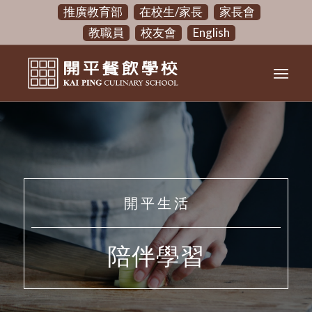
推廣教育部
在校生/家長
家長會
教職員
校友會
English
開 平 生 活
陪伴學習