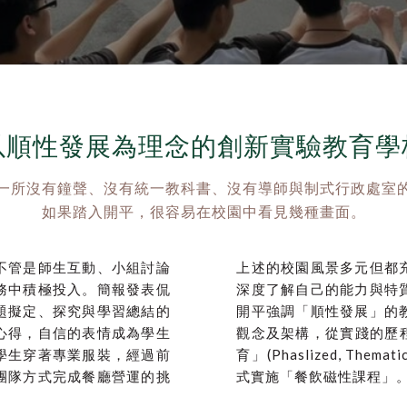
以順性發展為理念的創新實驗教育學
一所沒有鐘聲、沒有統一教科書、沒有導師與制式行政處室
如果踏入開平，很容易在校園中看見幾種畫面。
不管是師生互動、小組討論
上述的校園風景多元但都
務中積極投入。簡報發表侃
深度了解自己的能力與特
題擬定、探究與學習總結的
開平強調「順性發展」的
心得，自信的表情成為學生
觀念及架構，從實踐的歷
學生穿著專業服裝，經過前
育」(Phaslized, The
團隊方式完成餐廳營運的挑
式實施「餐飲磁性課程」