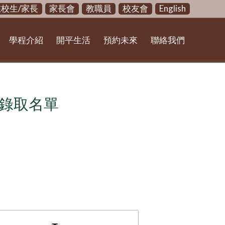
在校生/家長
家長會
教職員
校友會
English
學程介紹
開平生活
預約未來
聯絡我們
考錄取名單