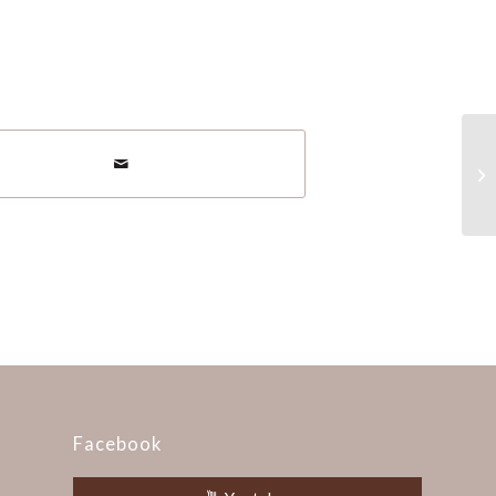
Facebook