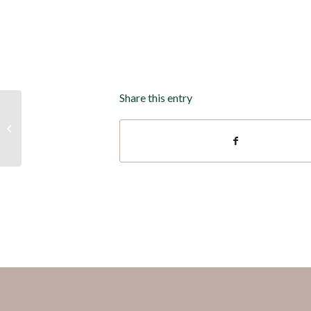
Share this entry
國內外跨域名廚共同見
證！開平餐飲拜師大典
承襲傳統、...