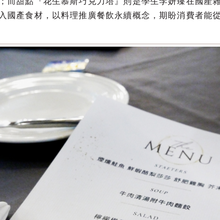
；而甜點『花生慕斯巧克力塔』則是學生李妍臻在國產
入國產食材，以料理推廣餐飲永續概念，期盼消費者能