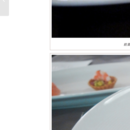
眾迎新歲
前