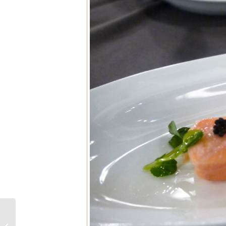
金手獎得主領軍！開平
餐飲13道功夫年菜帶民