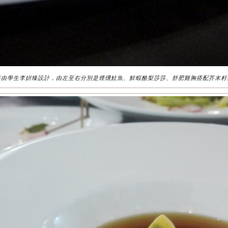
菜由學生李姸臻設計，由左至右分別是煙燻鮭魚、鮮蝦酪梨莎莎、舒肥雞胸搭配芥末籽