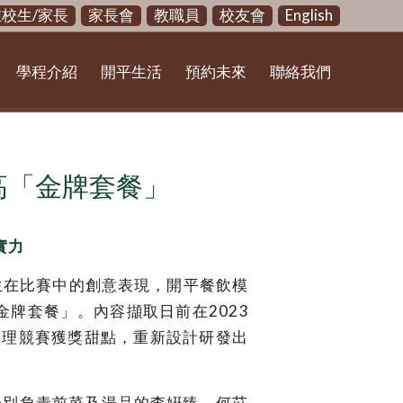
在校生/家長
家長會
教職員
校友會
English
學程介紹
開平生活
預約未來
聯絡我們
高「金牌套餐」
實力
在比賽中的創意表現，開平餐飲模
金牌套餐」。內容擷取日前在2023
料理競賽獲獎甜點，重新設計研發出
分別負責前菜及湯品的李姸臻、何苡