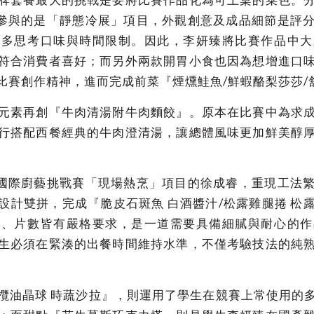
中參與的是「靜態冷展」項目，外觀創意及成品細節是評
須多思考口味與時間限制。因此，李妍臻將比賽作品中大
符合消費者喜好；而另外兩款開胃小食也因為想增進口
比賽創作精神，進而完成前菜『煙燻鮭魚/鮮蝦酪梨莎莎/
元素再創『牛肉清湯附牛肉麵餃』。原本在比賽中為求
行搭配西餐經典的牛肉澄清湯，讓總體風味更加鮮美醇
北國際廚藝挑戰賽「現場熱烹」項目的徐成睿，重現工法
設計雙拼，完成『脆皮石斑魚 白酒醬汁/松露雞腿捲 松
距、片數皆有嚴格要求，是一道需要具備細膩與耐心的作
生必須在緊湊的出餐時間維持水準，不僅考驗技法的純
欖油晶球 時蔬沙拉』，則運用了學生在競賽上常使用的