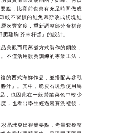
分要點，比賽前也會有充足時間做成
眾較不習慣的鮭魚幕斯改成切塊鮭
味層次豐富度，重新調整部分食材創
舒肥雞胸 芥末籽醬』的設計。
成品美觀而用蒸煮方式製作的麵餃，
厚。不僅活用競賽訓練的專業工法，
繁複的西式海鮮作品，並搭配其參戰
露醬汁』。其中，脆皮石斑魚使用馬
品，也因此在一般營業菜色中較少
熟度，也看出學生經過競賽洗禮後，
多彩晶球突出視覺要點，考量套餐整