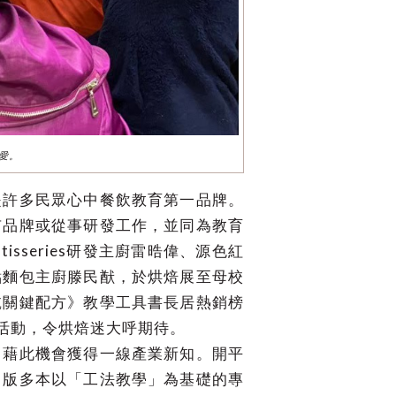
愛。
是許多民眾心中餐飲教育第一品牌。
有品牌或從事研發工作，並同為教育
sseries研發主廚雷晧偉、源色紅
點麵包主廚滕民猷，於烘焙展至母校
乾關鍵配方》教學工具書長居熱銷榜
活動，令烘焙迷大呼期待。
，藉此機會獲得一線產業新知。開平
出版多本以「工法教學」為基礎的專