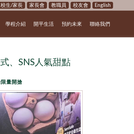
在校生/家長
家長會
教職員
校友會
English
學程介紹
開平生活
預約未來
聯絡我們
式、SNS人氣甜點
驗限量開搶