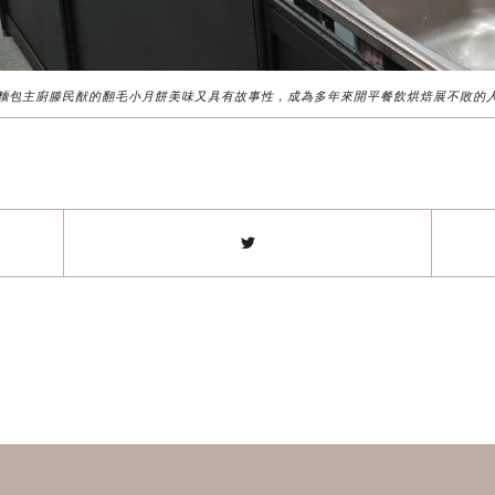
麵包主廚滕民猷的翻毛小月餅美味又具有故事性，成為多年來開平餐飲烘焙展不敗的