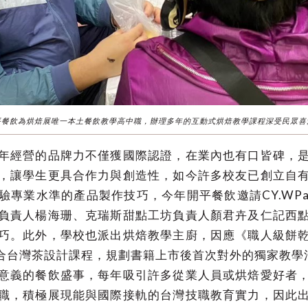
平餐飲為烘焙展唯一本土餐飲教學高中職，辦理多年的互動式烘焙教學課程深受民眾喜
年經營的品牌力不僅獲國際認證，在業內也有口皆碑，
，讓學生更具合作力與創造性，如今許多校友已創立自
業水準的產品製作技巧，今年開平餐飲邀請CY.WPati
負責人楊海珊、克瑞斯甜點工坊負責人顏君卉及仁記西
巧。此外，學校也派出烘焙教學主廚，因應《職人級餅
融合台灣茶設計課程，規劃書籍上市後首次對外的獨家教學
意義的餐飲盛事，每年吸引許多從業人員或烘焙愛好者
職，積極展現能與國際接軌的台灣技職教育實力，因此