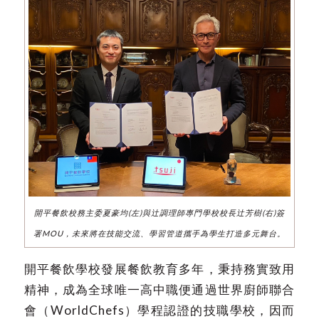
開平餐飲校務主委夏豪均(左)與辻調理師專門學校校長辻芳樹(右)簽
署MOU，未來將在技能交流、學習管道攜手為學生打造多元舞台。
開平餐飲學校發展餐飲教育多年，秉持務實致用
精神，成為全球唯一高中職便通過世界廚師聯合
會（WorldChefs）學程認證的技職學校，因而