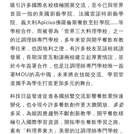
吸引許多國際名校積極開展交流，至今已與世界
首屈一指的美國廚藝學院、法國雷諾特廚藝學
院、義大利Apicius佛羅倫斯餐飲烹飪學院……等
學校合作。而被譽為「世界三大料理學校」之一
的辻調理師專門學校，多年來皆與開平餐飲有教
學往來，也因地利之便，有許多校友至該校就讀
發展，長期深度互動讓兩校建立起厚實情誼，並
於今年簽署合作，也是辻調理師專門學校唯一簽
署MOU的高中職，未來將在技能交流、學習管
道攜手為學生打造更加多元的舞台。
科技日益發達促進各國頻繁交流影響餐飲業快速
變化，也令現今許多餐飲創作更大膽開放、
多姿
多采，為能因應趨勢不斷創新教學，開平餐飲積
極引入國際學習資源，開拓學生餐飲學習之路。
素有「料理界東大」美譽的辻調理師專門學校，