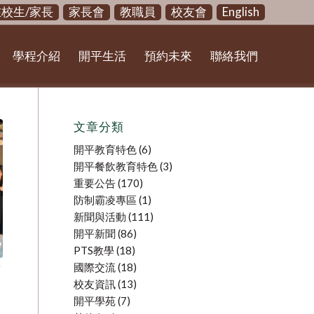
在校生/家長
家長會
教職員
校友會
English
學程介紹
開平生活
預約未來
聯絡我們
文章分類
開平教育特色
(6)
開平餐飲教育特色
(3)
重要公告
(170)
防制霸凌專區
(1)
新聞與活動
(111)
開平新聞
(86)
PTS教學
(18)
國際交流
(18)
質
校友資訊
(13)
開平學苑
(7)