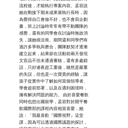
流程後，才能執行專案內容。孟容說
她在剛接下期末成果展執行長時，因
為覺得自己會做不好，也不會寫企劃
書，班上討論時常常有帶不動團隊的
感覺，還有的同學會在討論時無故消
失，讓她很沮喪。期間還和同學們有
過許多爭執與磨合，團隊默契才逐漸
建立起來，結果卻在活動前兩天發現
文宣品不但未通過審核，還有多處錯
誤，只好連夜趕工重做，雖然是嚴重
的失誤，但也是一次寶貴的經驗，讓
孩子從實作中了解如何當個領導者、
學會超前部署，以及在遇到困境時，
擁有解決問題的能力。 由於喜愛餐飲
同時也想出國留學，孟容對於開平餐
飲國際部的課程內容相當喜愛，她
說：「我最喜歡『國際視野』這堂
課，因為可以透過國際議題的探討，