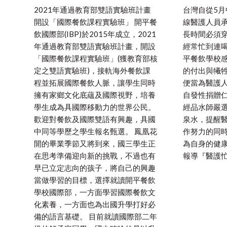
2021年通過教育部雙語實驗班計畫
台灣自從5
開設「國際餐飲課程實驗班」 開平餐
線醫護人員
飲國際部(IBP)於2015年成立，2021
長時間必須
年通過教育部雙語實驗班計畫，開設
經常忙到連
「國際餐飲課程實驗班」(獲教育部核
平餐飲學校
定之雙語實驗班)，接軌海外餐飲課
的付出與犧牲
程並拓展國際餐飲人脈，讓學生同時
便當為醫護
擁有家鄉文化底蘊及國際視野，培養
自發性捐贈仁
學生成為具國際移動力的世界公民。
經品水師嚴
歡迎對餐飲及國際雙語有興趣，具國
泉水，提醒
中同等學歷之學生報名甄選。 鳳凰花
作努力的同
開的畢業季節又將到來，國三學生正
為自身的健康
在思考準備迎向新的挑戰，不過也有
報導『醫護忙
早已立定志向的孩子，將自己的興趣
當做學習的目標，選擇就讀開平餐飲
學校國際部，一方面學習國際餐飲文
化素養，一方面也為出國升學打好必
備的語言基礎。 目前就讀國際部二年