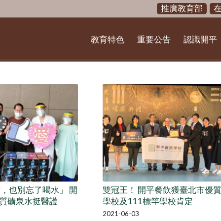
推廣教育部
教育特色
重要公告
認識開平
忙，也別忘了喝水」 開
雙冠王！ 開平餐飲獲臺北市優
質礦泉水挺醫護
學校及111標竿學校肯定
2021-06-03