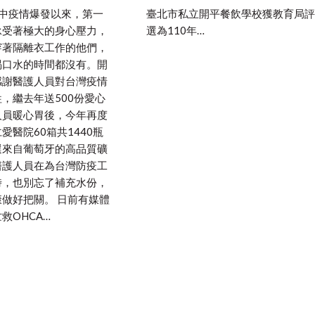
月中疫情爆發以來，第一
臺北市私立開平餐飲學校獲教育局評
承受著極大的身心壓力，
選為110年…
穿著隔離衣工作的他們，
喝口水的時間都沒有。開
感謝醫護人員對台灣疫情
，繼去年送500份愛心
人員暖心胃後，今年再度
愛醫院60箱共1440瓶
選來自葡萄牙的高品質礦
醫護人員在為台灣防疫工
時，也別忘了補充水份，
做好把關。 日前有媒體
救OHCA…