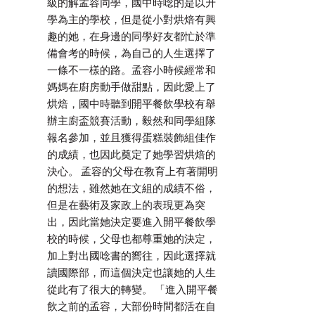
級的解孟容同學，國中時唸的是以升
學為主的學校，但是從小對烘焙有興
趣的她，在身邊的同學好友都忙於準
備會考的時候，為自己的人生選擇了
一條不一樣的路。孟容小時候經常和
媽媽在廚房動手做甜點，因此愛上了
烘焙，國中時聽到開平餐飲學校有舉
辦主廚盃競賽活動，毅然和同學組隊
報名參加，並且獲得蛋糕裝飾組佳作
的成績，也因此奠定了她學習烘焙的
決心。 孟容的父母在教育上有著開明
的想法，雖然她在文組的成績不俗，
但是在藝術及家政上的表現更為突
出，因此當她決定要進入開平餐飲學
校的時候，父母也都尊重她的決定，
加上對出國唸書的嚮往，因此選擇就
讀國際部，而這個決定也讓她的人生
從此有了很大的轉變。 「進入開平餐
飲之前的孟容，大部份時間都活在自