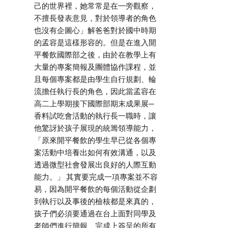
己的世界裡，她常常是在一旁觀察，
不擅長發表意見，對於領導者的角色
也沒有企圖心」解爸爸對於國中時期
的孟容是這樣形容的。但是在進入開
平餐飲國際部之後，由於在教學上有
大量的專案簡報及團體協作課程，並
且每個專案都是由學生自行規劃、輪
流擔任執行長的角色，因此當孟容在
高二上學期接下國際部期末成果展─
香料試吃會活動的執行長一職時，讓
他驚訝於孩子展現的統籌領導能力，
「原來開平餐飲的學生早已從各個專
案活動中培養出如何有效溝通，以及
透過微型社會發展出良好的人際互動
能力。」 其實要完成一項專案並不容
易，因為開平餐飲的每個活動從企劃
到執行以及事後的檢核都是來真的，
孩子們必須要通過在台上面對同學及
老師們進行簡報、完成上簽呈的所有