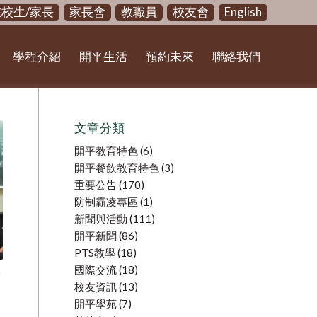
在校生/家長
家長會
教職員
校友會
English
學程介紹
開平生活
預約未來
聯絡我們
文章分類
開平教育特色
(6)
開平餐飲教育特色
(3)
重要公告
(170)
防制霸凌專區
(1)
新聞與活動
(111)
開平新聞
(86)
PTS教學
(18)
國際交流
(18)
學
校友資訊
(13)
開平學苑
(7)