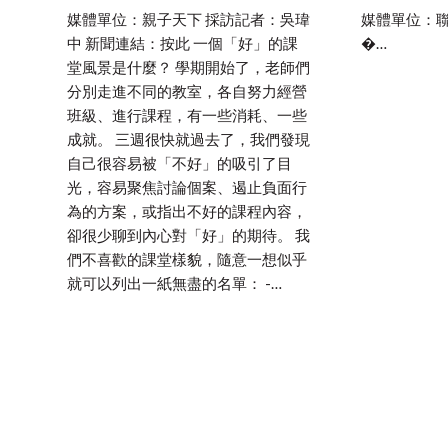
媒體單位：親子天下 採訪記者：吳瑋
媒體單位：聯
中 新聞連結：按此 一個「好」的課
�…
堂風景是什麼？ 學期開始了，老師們
分別走進不同的教室，各自努力經營
班級、進行課程，有一些消耗、一些
成就。 三週很快就過去了，我們發現
自己很容易被「不好」的吸引了目
光，容易聚焦討論個案、遏止負面行
為的方案，或指出不好的課程內容，
卻很少聊到內心對「好」的期待。 我
們不喜歡的課堂樣貌，隨意一想似乎
就可以列出一紙無盡的名單： -…