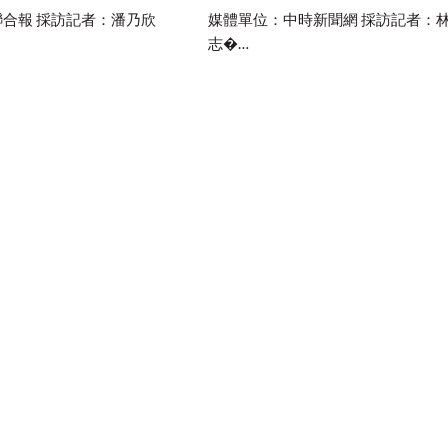
合報 採訪記者：潘乃欣
媒體單位：中時新聞網 採訪記者：
志�…