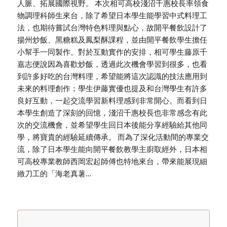
人脈、拓展國際視野。 本次相可高校淺沼千惠校長率領食
物調理科師生來台，除了希望日本學生能學習中式料理工
法，也期待嘗試台灣特色料理與點心，故開平餐飲設計了
揚州炒飯、黑糖糕及鳳梨酥課程，並由開平餐飲學生擔任
小幫手一同製作。對於互動實作的安排，相可學生藤原千
嘉志便說因為喜歡炒飯，透過此次機會學習到很多，也看
到許多好吃的台灣料理，希望能將這次認識的技法應用到
未來的料理創作；學生伊藤實優也提及和台灣學生有許多
良好互動，一起交流學習新料理感到非常開心。而看到日
本學生創造了深刻的回憶，淺沼千惠校長也非常感念有此
次的交流機會，並希望學生回日本後能分享經驗給其他同
學，將寶貴的經驗延續傳承。 而為了深化活動間的專業交
流，除了日本學生能向開平餐飲教學主廚取經外，日本相
可高校專業教師西岡宏起師傅也特地來台，帶來能展現細
緻刀工的「海老真薯…