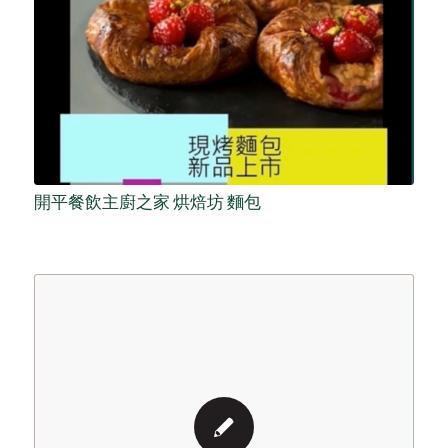
開平餐飲主廚之家 烘焙坊 麵包