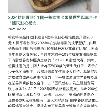
2024烘焙展限定! 開平餐飲推出限量世界冠軍合作
「國民點心禮盒」
2024-02-22
校友特色品牌助陣 結合4國特色點心展場優惠只要200
元！ 開平餐飲學校2023年在烘焙專業的成果豐碩，由烘
焙教學主廚彭浩指導的110年班校友林芃儀在UIBC世界盃
青年西點大賽奪冠，再於年末聯手103年班校友滕民猷拿
下有甜點界奧林匹克之稱的「iba-UIBC甜點大賽」銅牌。
值得注意的是，兩人皆為不到30歲的新生代好手，表示在
少子化的衝擊下，台灣烘焙產業依舊令人期待。為能展現
烘焙教育成果及新生代實力，開平餐飲邀請世界賽獲獎及
在業界深耕的校友合作，以「國民點心」為主題創意展
現，在3/14-3/17「2024國際烘焙暨設備展」推出200份
限量禮盒，囊括台灣、法國、西班牙、美國的經典點心，
且僅要200元就能擁有，讓人大呼超值! 開平餐飲此次推出
的展場限定禮盒，是校友奪下世界賽大獎後首次規劃製作