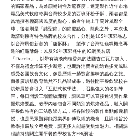
的獨家產品，為兼顧暢銷性及驚喜度，選定製作近年市場
爆品美式軟餅乾與台灣較少見的西班牙松子酥，兩者都是
當地擁有極高國民度的點心，前者年銷上千萬片風靡全
球，後者則是「諸聖節」的節慶點心。除此之外，本次也
邀請到擁有特色品牌的校友合作，分別是105年班郭品志
以台灣風俗新創的「唐酥酥」，製作了台灣紅龜粿概念再
造的紅龜酥餅；以及96年班郭兆中的IG網美名店
「Dacelo」，以帶有淡淡肉桂香氣的法國杏仁瓦片加入，
不僅為禮盒增添不少新意，也期許消費者能透過多元風味
感受各國飲食文化，像是歷經一趟豐富趣味的點心之旅。
而推廣烘焙教育當然不只品嚐成果，過往開平餐飲學校在
烘焙展皆會引入「互動式教學法」，召集強大的名師陣
容，每日開設三場體驗課程，讓民眾可以直接透過實作掌
握烘焙要點。教學內容包含不同類別的烘焙產品，融入開
平餐飲特有的工法教學方式，將各階段的製作重點傾囊相
授，也是民眾難得能跟業界師傅取經的機會，且課程旨於
教學推廣故全程免費，讓更多人能感受烘焙魅力。相關課
程請持續關注開平餐飲學校官方FB(網址:…