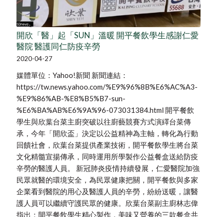
開欣「醫」起「SUN」溫暖 開平餐飲學生感謝仁愛
醫院 醫護同仁防疫辛勞
2020-04-27
媒體單位：Yahoo!新聞 新聞連結：
https://tw.news.yahoo.com/%E9%96%8B%E6%AC%A3-
%E9%86%AB-%E8%B5%B7-sun-
%E6%BA%AB%E6%9A%96-073031384.html 開平餐飲
學生與欣葉台菜主廚突破以往廚藝競賽方式演繹台菜傳
承，今年「開欣盃」決定以公益精神為主軸，轉化為行動
回饋社會，欣葉台菜提供產業技術，開平餐飲學生將台菜
文化精髓宣揚傳承，同時運用所學製作公益餐盒送給防疫
辛勞的醫護人員。 新冠肺炎疫情持續發展，仁愛醫院加強
民眾就醫的環境安全，為民眾健康把關，開平餐飲與多家
企業看到醫院的用心及醫護人員的辛勞，紛紛送暖，讓醫
護人員可以繼續守護民眾的健康。欣葉台菜副主廚林志偉
指出：開平餐飲學生精心製作，美味又營養的三款餐盒共