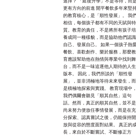
選擇？ 「延後升學」不是等待，而
更有方向的前進 開平餐飲多年來堅
的教育核心，是「順性發展」。 我
相信，每個孩子都有不同的天賦與特
質。教育的責任，不是將所有孩子培
養成同一種樣貌，而是協助他們認識
自己、發展自己。 如果一個孩子熱
餐飲、喜歡創作、樂於服務，那麼教
育應該幫助他在熱情與專業中找到舞
台，而不是一味追逐他人期待的人生
版本。 因此，我們所談的「順性發
展」，並非消極地等待未來發生，而
是積極地探索與實踐。 教育現場中
我們偶爾會聽見「順其自然」這句
話。然而，真正的順其自然，並不是
尚未努力便放任事情發展，而是在充
分探索、認真嘗試之後，仍能保持開
放與從容的態度面對結果。 真正的
長，來自於不斷嘗試、不斷修正方