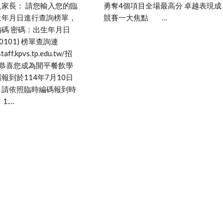
勇奪4個項目全場最高分 卓越表現成
家長： 請您輸入您的臨
競賽一大焦點 …
生年月日進行查詢榜單，
碼 密碼：出生年月日
0101) 榜單查詢連
taff.kpvs.tp.edu.tw/招
 恭喜您成為開平餐飲學
報到於114年7月10日
，請依照臨時編碼報到時
1.…