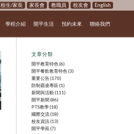
在校生/家長
家長會
教職員
校友會
English
學程介紹
開平生活
預約未來
聯絡我們
文章分類
開平教育特色
(6)
開平餐飲教育特色
(3)
重要公告
(170)
防制霸凌專區
(1)
新聞與活動
(111)
開平新聞
(86)
PTS教學
(18)
國際交流
(18)
校友資訊
(13)
開平學苑
(7)