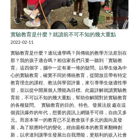
實驗教育是什麼？就讀前不可不知的幾大重點
2022-02-11
實驗教育是什麼？邊玩邊學嗎？與傳統的教學方法差別在
那？我的孩子適合嗎？相信家長們只要一聽到「實驗教
育」這四個字，腦中一定有著一堆的疑問。以學生做為中
心的實驗教育，確實不同於傳統教育，從開放且帶有特定
教育理念的課程、教法與學習評量，來引導學生做適性學
習，並以從中開展個人潛能為目標。此篇詳解就讀實驗教
育前，不可以不知的幾大重點，幫助你解開對於實驗教育
的各種疑問。 實驗教育的目的、特色、發展法規 處在這
個資訊爆炸的年代，想要的資訊上網隨手可得，自由又多
元。而原本單一的教育已不足教會孩子多元的面向及發
展，為了順應時代的變化，經由最根本的教育來翻轉創
新，以求達到讓學生發展出自我潛能，更順利的嵌入社會