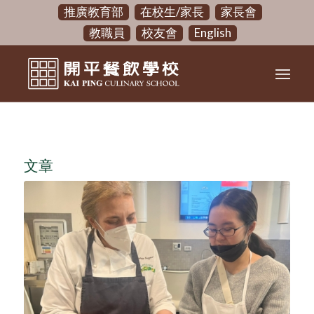
推廣教育部
在校生/家長
家長會
教職員
校友會
English
文章