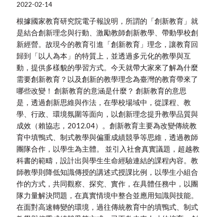
2022-02-14
根據國家教育研究院電子報說明，所謂的「創新教育」就
是結合創新理念與行動、激勵教師創新教學、帶動學校創
新經營。故現今的教育引進「創新教育」理念，讓教育回
歸到「以人為本」的特質上，並透過多元化的教學與互
動，提供多樣貌的學習方式。今天就帶大家來了解為什麼
需要創新教育？以及創新的教學理念為臺灣的教育帶來了
哪些改變！ 創新教育的意涵是什麼？ 創新教育的意思
是，透過創新思維與作法，在學校場域中，從課程、教
學、行政、環境氛圍等面向，以創新理念提升教學品質與
成效（賴協志，2012.04）。創新教育主要為改變傳統教
育中填鴨式、制式教學與偏重成績競爭等思維，透過教師
團隊合作，以學生為主體。 並引入社會真實議題，超越教
科書的範疇，設計出與學生生命經驗連結的課程內容。教
師教學則降低知識傳授的講述式授課比例，以學生小組合
作的方式，共同觀察、探究、實作，在具體任務中，以團
隊力量解決問題，在真實情境中整合並應用知識與技能。
在面對高速轉變的環境，過往傳統教育中的填鴨式、制式