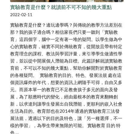
實驗教育是什麼？就讀前不可不知的幾大重點
2022-02-11
實驗教育是什麼？邊玩邊學嗎？與傳統的教學方法差別在
那？我的孩子適合嗎？相信家長們只要一聽到「實驗教
育」這四個字，腦中一定有著一堆的疑問。以學生做為中
心的實驗教育，確實不同於傳統教育，從開放且帶有特定
教育理念的課程、教法與學習評量，來引導學生做適性學
習，並以從中開展個人潛能為目標。此篇詳解就讀實驗教
育前，不可以不知的幾大重點，幫助你解開對於實驗教育
的各種疑問。 實驗教育的目的、特色、發展法規 處在這
個資訊爆炸的年代，想要的資訊上網隨手可得，自由又多
元。而原本單一的教育已不足教會孩子多元的面向及發
展，為了順應時代的變化，經由最根本的教育來翻轉創
新，以求達到讓學生發展出自我潛能，更順利的嵌入社會
生活為目的。教育部也在2014年通過的實驗教育三法發
展法規，透過以下的目的及特色，讓「另一種選擇，不一
樣的學習」，為學生帶來無限的可能。 實驗教育 目的 特
色 …