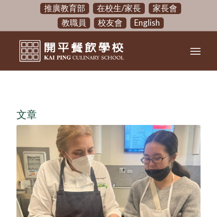
推廣教育部
在校生/家長
家長會
教職員
校友會
English
文章