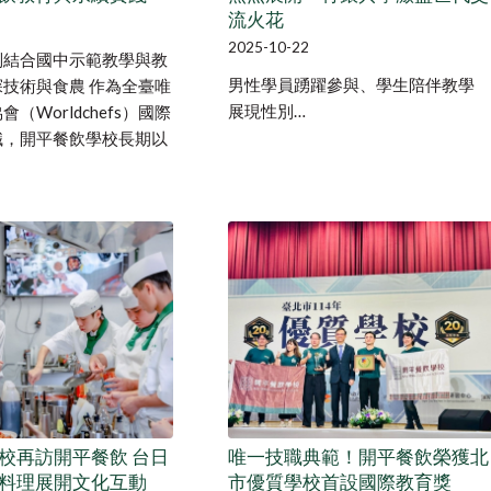
流火花
2025-10-22
別結合國中示範教學與教
男性學員踴躍參與、學生陪伴教學
技術與食農 作為全臺唯
展現性別…
（Worldchefs）國際
職，開平餐飲學校長期以
校再訪開平餐飲 台日
唯一技職典範！開平餐飲榮獲北
料理展開文化互動
市優質學校首設國際教育獎