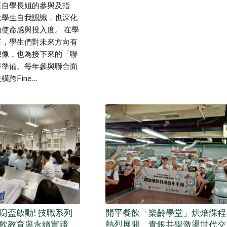
來自學長姐的參與及指
化學生自我認識，也深化
使命感與投入度。 在學
下，學生們對未來方向有
想像，也為接下來的「聯
好準備。每年參與聯合面
跨Fine…
廚盃啟動! 技職系列
開平餐飲「樂齡學堂」烘焙課程
飲教育與永續實踐
熱烈展開 青銀共學激盪世代交