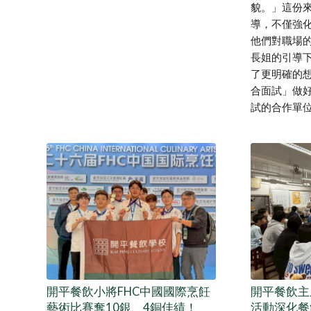
貌。」這份
導，不僅強
他們對職場的
長姐的引導
了更明確的
合面試」做
試的合作單位橫
開平餐飲小將FHC中國國際烹飪
開平餐飲主
藝術比賽奪10銀、4銅佳績！
活動深化餐