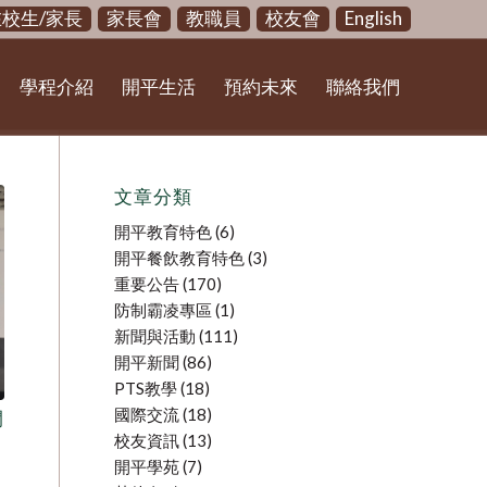
在校生/家長
家長會
教職員
校友會
English
學程介紹
開平生活
預約未來
聯絡我們
文章分類
開平教育特色
(6)
開平餐飲教育特色
(3)
重要公告
(170)
防制霸凌專區
(1)
新聞與活動
(111)
開平新聞
(86)
PTS教學
(18)
國際交流
(18)
開
校友資訊
(13)
開平學苑
(7)