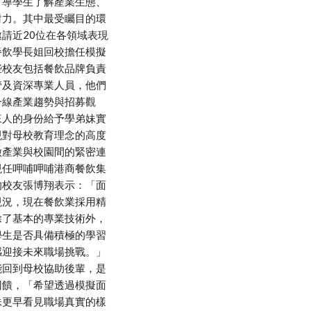
引導學生了解產業生態、
對力。其中最受矚目的環
請近20位在各領域表現
餐飲學長姐回校擔任模擬
些校友包括餐飲品牌負責
管及資深專業人員，他們
一線產業趨勢與招募觀
來人的身份給予學弟妹實
現對母校教育理念的高度
徵產業與校園間的緊密連
現任呷哺呷哺港商餐飲集
的校友張博翔表示：「面
現況，現在餐飲業採用精
除了基本的專業技術外，
學生是否具備積極的學習
感迎接未來職場挑戰。」
能回到母校協助後輩，是
回饋，「希望透過模擬面
妹更早看見職場真實的樣