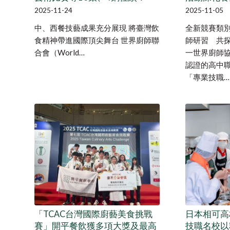
2025-11-24
2025-11-05
中、西餐技藝成果充分展現 將臺灣飲
全新競賽類
食精神帶進國際頂尖舞台 世界廚師聯
師研習 共探
合會（World…
一世界廚師協會
認證的高中
「專業技職…
「TCAC台灣國際廚藝美食挑戰
日本相可高
賽」開平餐飲獲多項大獎及最高
技職名校以