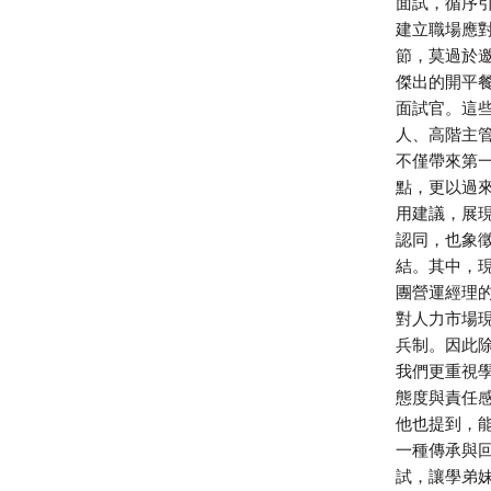
面試，循序
建立職場應
節，莫過於邀
傑出的開平
面試官。這
人、高階主
不僅帶來第
點，更以過
用建議，展
認同，也象
結。其中，
團營運經理
對人力市場
兵制。因此
我們更重視
態度與責任
他也提到，
一種傳承與
試，讓學弟