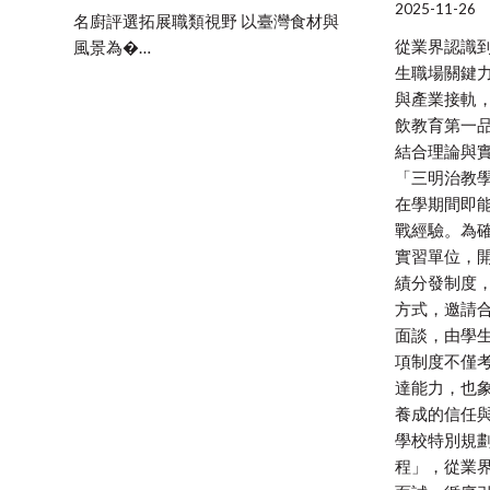
2025-11-26
名廚評選拓展職類視野 以臺灣食材與
從業界認識到
風景為�…
生職場關鍵力
與產業接軌
飲教育第一
結合理論與
「三明治教
在學期間即
戰經驗。為
實習單位，
績分發制度
方式，邀請
面談，由學
項制度不僅
達能力，也
養成的信任與
學校特別規
程」，從業