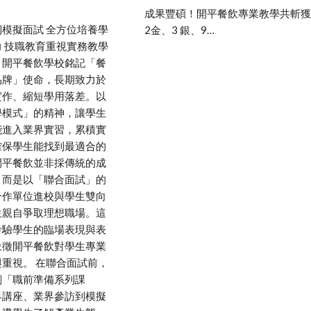
成果豐碩！開平餐飲專業教學共斬獲
模擬面試 全方位培養學
2金、3 銀、9…
 技職教育重視實務教學
，開平餐飲學校銘記「餐
品牌」使命，長期致力於
實作、縮短學用落差。以
學模式」的精神，讓學生
能進入業界實習，累積實
確保學生能找到最適合的
開平餐飲並非採傳統的成
，而是以「聯合面試」的
合作單位進校與學生雙向
生親自爭取理想職場。這
考驗學生的臨場表現與表
象徵開平餐飲對學生專業
重視。 在聯合面試前，
劃「職前準備系列課
界講座、業界參訪到模擬