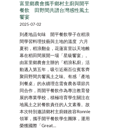
富里鄉農會攜手鄉村主廚與開平
餐飲 田野間共譜台灣感性風土
饗宴
2025-07-02
到產地品旬味 開平餐飲學子在稻浪
間學習料理技藝與土地的溫度 六月
夏初，稻浪翻金，花蓮富里以天地帷
幕在稻田間展開一場「星級饗宴」。
由富里鄉農會主辦的「稻浪私廚」活
動邁入第五年，吸引近兩百位賓客齊
聚田野間共饗風土之味。有感「產地
到餐桌」的永續理念需食農各環節共
同合作，而開平餐飲作為專注教育發
展的專業學校，積極培育學生關注在
地風土之於餐飲責任的人文素養。故
本次特別邀請鄉村主廚鍾政容Ronnie
領軍，攜手開平餐飲學生團隊，運用
榮獲國際「Great…