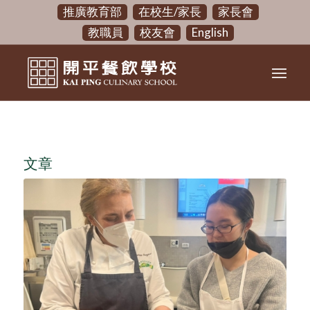
推廣教育部
在校生/家長
家長會
教職員
校友會
English
文章